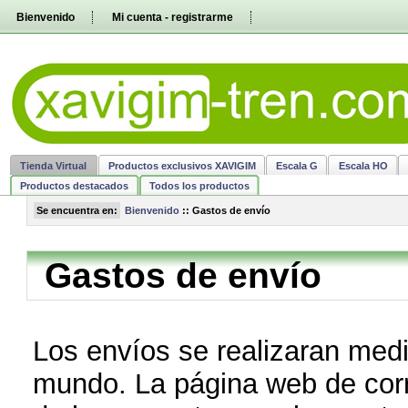
Pasar
Bienvenido
Mi cuenta - registrarme
directamente
al
contenido
Tienda Virtual
Productos exclusivos XAVIGIM
Escala G
Escala HO
Productos destacados
Todos los productos
Se encuentra en:
Bienvenido
::
Gastos de envío
Gastos de envío
Los envíos se realizaran media
mundo. La página web de cor