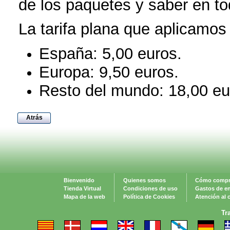
de los paquetes y saber en 
La tarifa plana que aplicamos
España: 5,00 euros.
Europa: 9,50 euros.
Resto del mundo: 18,00 eu
Atrás
Bienvenido
Quienes somos
Cómo compr
Tienda Virtual
Condiciones de uso
Gastos de e
Mapa de la web
Política de Cookies
Atención al c
Tr