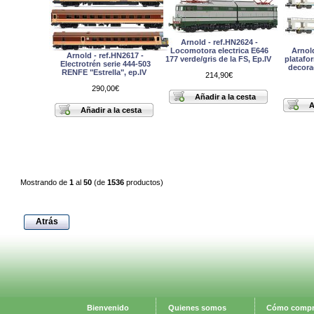
Arnold - ref.HN2624 -
Locomotora electrica E646
Arnold
Arnold - ref.HN2617 -
177 verde/gris de la FS, Ep.IV
plataf
Electrotrén serie 444-503
decora
RENFE "Estrella", ep.IV
214,90€
290,00€
Mostrando de
1
al
50
(de
1536
productos)
Atrás
Bienvenido
Quienes somos
Cómo compr