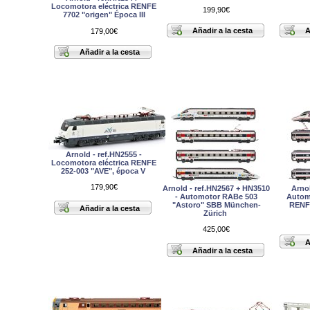
Locomotora eléctrica RENFE
199,90€
7702 "origen" Época III
179,00€
Arnold - ref.HN2555 -
Locomotora eléctrica RENFE
252-003 "AVE", época V
179,90€
Arnold - ref.HN2567 + HN3510
Arnol
- Automotor RABe 503
Autom
"Astoro" SBB München-
RENFE
Zürich
425,00€