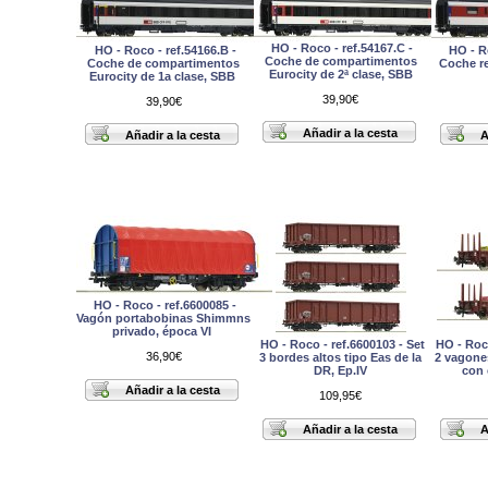
HO - Roco - ref.54167.C -
HO - Roco - ref.54166.B -
HO - Ro
Coche de compartimentos
Coche de compartimentos
Coche re
Eurocity de 2ª clase, SBB
Eurocity de 1a clase, SBB
39,90€
39,90€
HO - Roco - ref.6600085 -
Vagón portabobinas Shimmns
privado, época VI
HO - Roco - ref.6600103 - Set
HO - Roco
36,90€
3 bordes altos tipo Eas de la
2 vagone
DR, Ep.IV
con 
109,95€