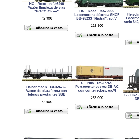
HO - Roco - ref.46400 -
Vagón limpieza de vias
HO - Roco - ref.70560 -
"ROCO-Clean"
Fleisch
Locomotora eléctrica SNCF
Locomo
BB-25233 "Mistral", ép.IV
42,90€
serie 340
229,90€
G - Piko - ref.37754 -
Portacontenedores DB AG
Fleischmann - ref.825750 -
con contenedors, ep.VI
Vagón de plataforma con
teleros pivotantes SBB
G - Piko 
255,00€
DB
32,90€