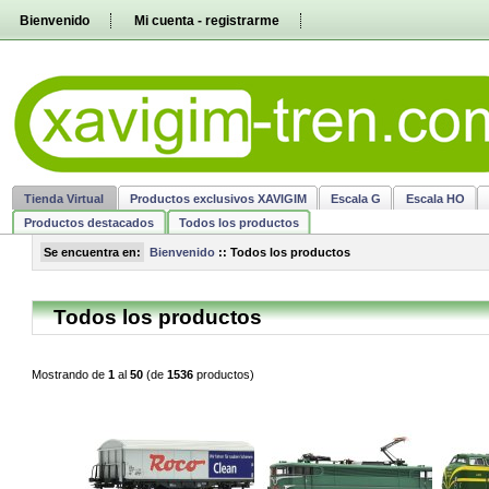
Pasar
Bienvenido
Mi cuenta - registrarme
directamente
al
contenido
Tienda Virtual
Productos exclusivos XAVIGIM
Escala G
Escala HO
Productos destacados
Todos los productos
Se encuentra en:
Bienvenido
::
Todos los productos
Todos los productos
Mostrando de
1
al
50
(de
1536
productos)