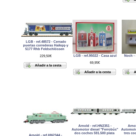
LGB - ref.48572 - Cerrado
puertas correderas Haikqq-y
5177 Rhb Feldschlössen
LGB - ref.95022 - Casa azul
Noch - r
229,50€
69,95€
Arnold - ref.HN2351 -
Arnol
Automotor diesel "Ferrobús"
Automoto
dos coches 591.500 plata
tres co
Arnold - ref.HN2344 -