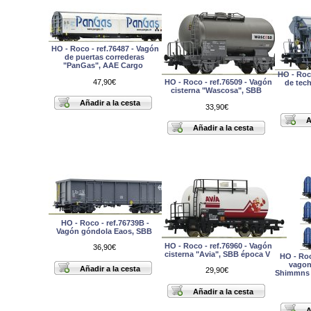
HO - Roco - ref.76487 - Vagón
de puertas correderas
"PanGas", AAE Cargo
HO - Roco
47,90€
HO - Roco - ref.76509 - Vagón
de tec
cisterna "Wascosa", SBB
33,90€
HO - Roco - ref.76739B -
Vagón góndola Eaos, SBB
HO - Roco - ref.76960 - Vagón
36,90€
cisterna "Avia", SBB época V
HO - Roco
vagon
29,90€
Shimmns 