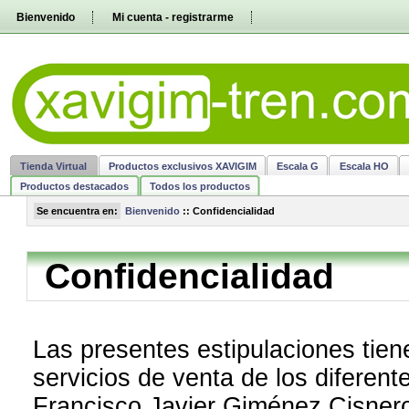
Pasar
Bienvenido
Mi cuenta - registrarme
directamente
al
contenido
Tienda Virtual
Productos exclusivos XAVIGIM
Escala G
Escala HO
Productos destacados
Todos los productos
Se encuentra en:
Bienvenido
::
Confidencialidad
Confidencialidad
Las presentes estipulaciones tien
servicios de venta de los diferent
Francisco Javier Giménez Cisnero