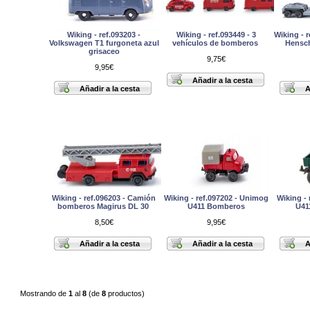
Wiking - ref.093203 -
Wiking - ref.093449 - 3
Wiking - 
Volkswagen T1 furgoneta azul
vehículos de bomberos
Hensch
grisaceo
9,75€
9,95€
Wiking - ref.096203 - Camión
Wiking - ref.097202 - Unimog
Wiking -
bomberos Magirus DL 30
U411 Bomberos
U41
8,50€
9,95€
Mostrando de
1
al
8
(de
8
productos)