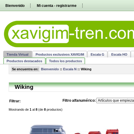
Pasar
Bienvenido
Mi cuenta - registrarme
directamente
al
contenido
Tienda Virtual
Productos exclusivos XAVIGIM
Escala G
Escala HO
Productos destacados
Todos los productos
Se encuentra en:
Bienvenido
::
Escala N
::
Wiking
Wiking
Filtro alfanumérico:
Filtrar:
Mostrando de
1
al
8
(de
8
productos)