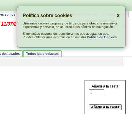
x
nes somos
Preguntas Frecuentes
Documentos de interés
Contáctenos
Política sobre cookies
Buscar:
Listado de marcas:
 11/07/26.
Utilizamos cookies propias y de terceros para ofrecerte una mejor
experiencia y servicio, de acuerdo a tus hábitos de navegación.
Si continúas navegando, consideramos que aceptas su uso.
Puedes obtener más información en nuestra
Política de Cookies
.
s destacados
Todos los productos
Añadir a la cesta: