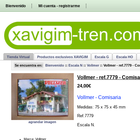
Pasar
Bienvenido
Mi cuenta - registrarme
directamente
al
contenido
Tienda Virtual
Productos exclusivos XAVIGIM
Escala G
Escala HO
Se encuentra en:
Bienvenido
::
Escala N
::
Vollmer
::
Vollmer - ref.7779 - Co
Vollmer - ref.7779 - Comisa
24,00€
Vollmer - Comisaria
Medidas: 75 x 75 x 45
mm
Ref.7779
agrandar imagen
Escala N
.
Marca: Vollmer