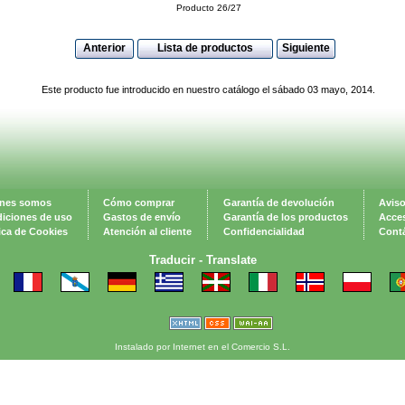
Producto 26/27
Anterior
Lista de productos
Siguiente
Este producto fue introducido en nuestro catálogo el sábado 03 mayo, 2014.
nes somos
Cómo comprar
Garantía de devolución
Aviso
iciones de uso
Gastos de envío
Garantía de los productos
Acces
tica de Cookies
Atención al cliente
Confidencialidad
Cont
Traducir -
Translate
Instalado por Internet en el Comercio S.L.