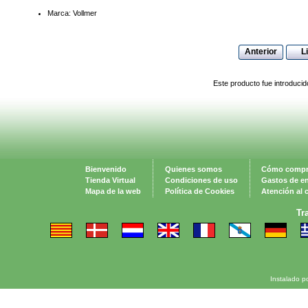
Marca: Vollmer
Anterior
L
Este producto fue introduci
Bienvenido
Quienes somos
Cómo compr
Tienda Virtual
Condiciones de uso
Gastos de e
Mapa de la web
Política de Cookies
Atención al c
Tr
Instalado p