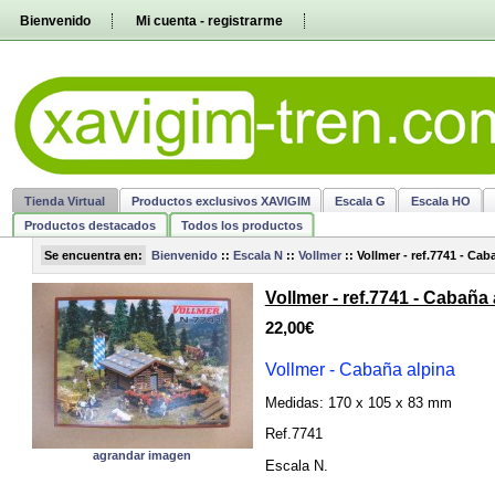
Pasar
Bienvenido
Mi cuenta - registrarme
directamente
al
contenido
Tienda Virtual
Productos exclusivos XAVIGIM
Escala G
Escala HO
Productos destacados
Todos los productos
Se encuentra en:
Bienvenido
::
Escala N
::
Vollmer
::
Vollmer - ref.7741 - Cab
Vollmer - ref.7741 - Cabaña 
22,00€
Vollmer - Cabaña alpina
Medidas: 170 x 105 x 83
mm
Ref.7741
agrandar imagen
Escala N
.