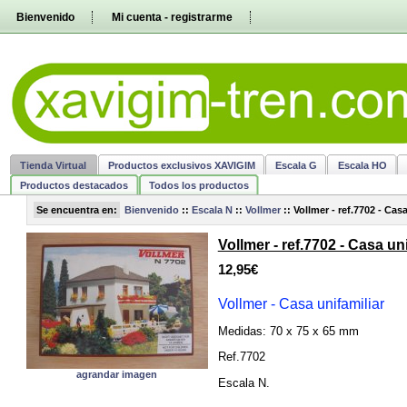
Pasar
Bienvenido
Mi cuenta - registrarme
directamente
al
contenido
Tienda Virtual
Productos exclusivos XAVIGIM
Escala G
Escala HO
Productos destacados
Todos los productos
Se encuentra en:
Bienvenido
::
Escala N
::
Vollmer
::
Vollmer - ref.7702 - Cas
Vollmer - ref.7702 - Casa uni
12,95€
Vollmer - Casa unifamiliar
Medidas:
70 x 75 x 65 mm
Ref.7702
agrandar imagen
Escala N
.