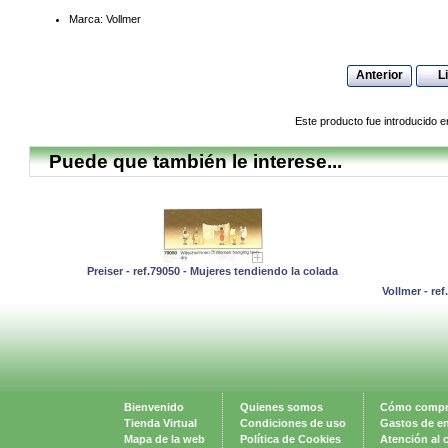
Marca: Vollmer
Anterior
L
Este producto fue introducido e
Puede que también le interese...
Preiser - ref.79050 - Mujeres tendiendo la colada
Vollmer - re
Bienvenido
Quienes somos
Cómo compr
Tienda Virtual
Condiciones de uso
Gastos de e
Mapa de la web
Política de Cookies
Atención al c