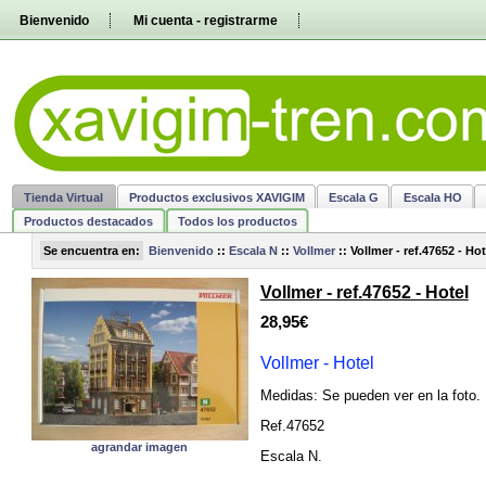
Pasar
Bienvenido
Mi cuenta - registrarme
directamente
al
contenido
Tienda Virtual
Productos exclusivos XAVIGIM
Escala G
Escala HO
Productos destacados
Todos los productos
Se encuentra en:
Bienvenido
::
Escala N
::
Vollmer
::
Vollmer - ref.47652 - Hot
Vollmer - ref.47652 - Hotel
28,95€
Vollmer - Hotel
Medidas: Se pueden ver en la foto.
Ref.47652
agrandar imagen
Escala N
.