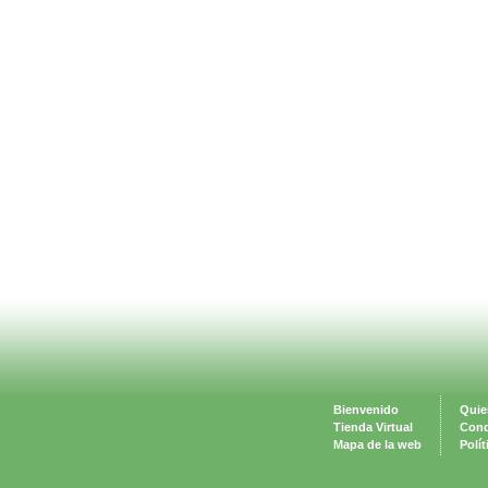
Bienvenido
Quie
Tienda Virtual
Cond
Mapa de la web
Polí