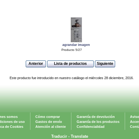
agrandar imagen
Producto 5/27
Anterior
Lista de productos
Siguiente
Este producto fue introducido en nuestro catálogo el miércoles 28 diciembre, 2016.
nes somos
Cómo comprar
Garantía de devolución
Aviso
iciones de uso
Gastos de envío
Garantía de los productos
Acces
tica de Cookies
Atención al cliente
Confidencialidad
Cont
Traducir -
Translate