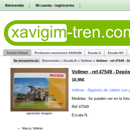
Pasar
Bienvenido
Mi cuenta - registrarme
directamente
al
contenido
Tienda Virtual
Productos exclusivos XAVIGIM
Escala G
Escala HO
Se encuentra en:
Bienvenido
::
Escala N
::
Vollmer
::
Vollmer - ref.47549 - 
Vollmer - ref.47549 - Depó
16,95€
Vollmer - Depósito de carbón con 
Medidas: Se pueden ver en la foto
Ref.47549
agrandar imagen
Escala N.
Marca: Vollmer