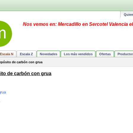
Quie
Nos vemos en: Mercadillo en Sercotel Valencia el
Escala N
Escala Z
Novedades
Los más vendidos
Ofertas
Producto
Depósito de carbón con grua
sito de carbón con grua
grua
.