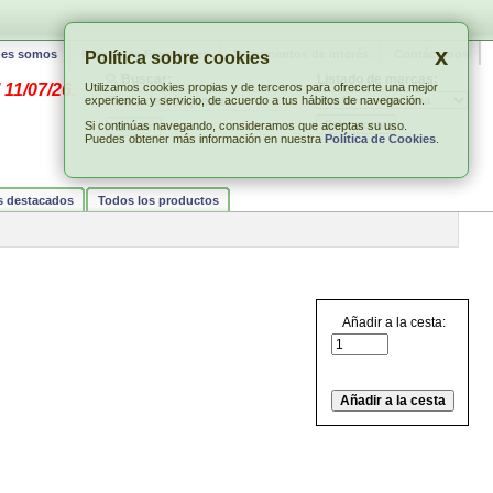
x
nes somos
Preguntas Frecuentes
Documentos de interés
Contáctenos
Política sobre cookies
Buscar:
Listado de marcas:
 11/07/26.
Utilizamos cookies propias y de terceros para ofrecerte una mejor
experiencia y servicio, de acuerdo a tus hábitos de navegación.
Si continúas navegando, consideramos que aceptas su uso.
Puedes obtener más información en nuestra
Política de Cookies
.
s destacados
Todos los productos
Añadir a la cesta: