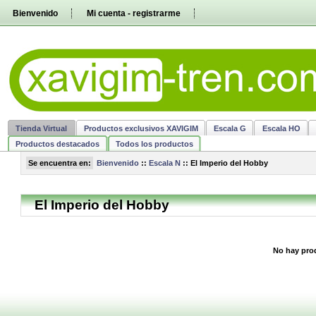
Pasar
Bienvenido
Mi cuenta - registrarme
directamente
al
contenido
Tienda Virtual
Productos exclusivos XAVIGIM
Escala G
Escala HO
Productos destacados
Todos los productos
Se encuentra en:
Bienvenido
::
Escala N
::
El Imperio del Hobby
El Imperio del Hobby
No hay prod