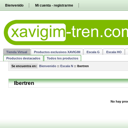
Pasar
Bienvenido
Mi cuenta - registrarme
directamente
al
contenido
Tienda Virtual
Productos exclusivos XAVIGIM
Escala G
Escala HO
Productos destacados
Todos los productos
Se encuentra en:
Bienvenido
::
Escala N
::
Ibertren
Ibertren
No hay prod