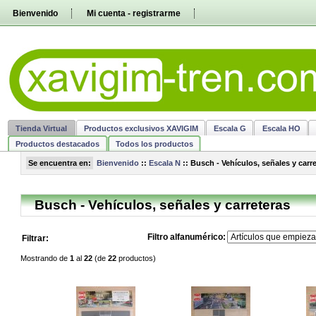
Pasar
Bienvenido
Mi cuenta - registrarme
directamente
al
contenido
Tienda Virtual
Productos exclusivos XAVIGIM
Escala G
Escala HO
Productos destacados
Todos los productos
Se encuentra en:
Bienvenido
::
Escala N
::
Busch - Vehículos, señales y carr
Busch - Vehículos, señales y carreteras
Filtro alfanumérico:
Filtrar:
Mostrando de
1
al
22
(de
22
productos)