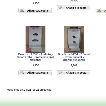
10,50€
9,95€
Busch - ref.8353 - Audi A4 y
Busch - ref.8354 - 2 Smart
Smart (THW - Protección civil
(Ordnungsamt y
alemana)
Ordnungspolizei)
9,95€
9,70€
Mostrando de
1
al
22
(de
22
productos)