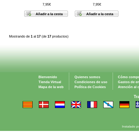
7,95€
7,95€
Mostrando de
1
al
17
(de
17
productos)
Bienvenido
Quienes somos
Cómo compr
Tienda Virtual
Condiciones de uso
Gastos de e
Mapa de la web
Política de Cookies
Atención al c
Tr
Instalado p