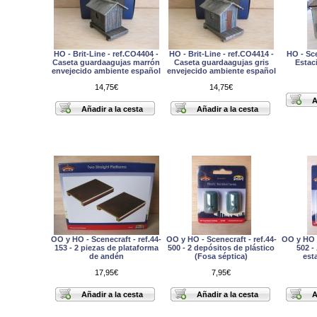
HO - Brit-Line - ref.CO4404 -
HO - Brit-Line - ref.CO4414 -
HO - Sce
Caseta guardaagujas marrón
Caseta guardaagujas gris
Estac
envejecido ambiente español
envejecido ambiente español
14,75€
14,75€
OO y HO - Scenecraft - ref.44-
OO y HO - Scenecraft - ref.44-
OO y HO -
153 - 2 piezas de plataforma
500 - 2 depósitos de plástico
502 -
de andén
(Fosa séptica)
est
17,95€
7,95€