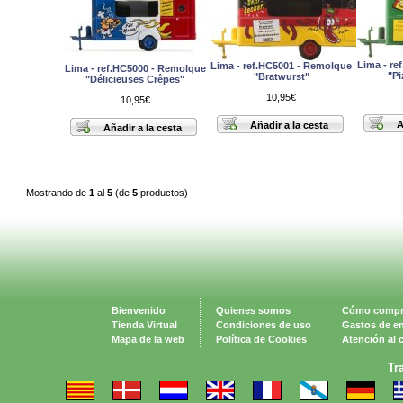
Lima - re
Lima - ref.HC5001 - Remolque
Lima - ref.HC5000 - Remolque
"Pi
"Bratwurst"
"Délicieuses Crêpes"
10,95€
10,95€
Mostrando de
1
al
5
(de
5
productos)
Bienvenido
Quienes somos
Cómo compr
Tienda Virtual
Condiciones de uso
Gastos de e
Mapa de la web
Política de Cookies
Atención al c
Tr