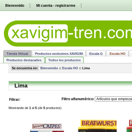
Pasar
Bienvenido
Mi cuenta - registrarme
directamente
al
contenido
Tienda Virtual
Productos exclusivos XAVIGIM
Escala G
Escala HO
Productos destacados
Todos los productos
Se encuentra en:
Bienvenido
::
Escala HO
::
Lima
Lima
Filtro alfanumérico:
Filtrar:
Mostrando de
1
al
5
(de
5
productos)