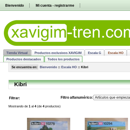
Pasar
Bienvenido
Mi cuenta - registrarme
directamente
al
contenido
Tienda Virtual
Productos exclusivos XAVIGIM
Escala G
Escala HO
Productos destacados
Todos los productos
Se encuentra en:
Bienvenido
::
Escala HO
::
Kibri
Kibri
Filtro alfanumérico:
Filtrar:
Mostrando de
1
al
4
(de
4
productos)