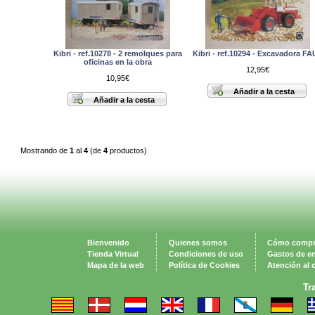
Kibri - ref.10278 - 2 remolques para
Kibri - ref.10294 - Excavadora F
oficinas en la obra
12,95€
10,95€
Mostrando de
1
al
4
(de
4
productos)
Bienvenido
Quienes somos
Cómo compr
Tienda Virtual
Condiciones de uso
Gastos de e
Mapa de la web
Política de Cookies
Atención al c
Tr