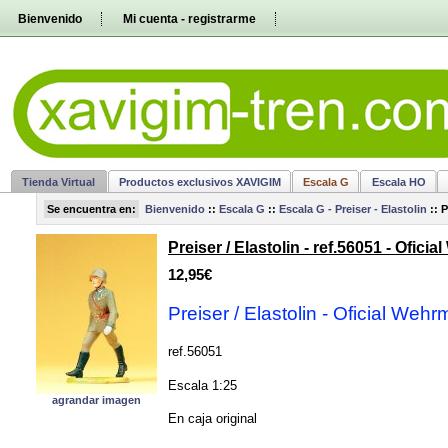
Pasar
Bienvenido
Mi cuenta - registrarme
directamente
al
contenido
Tienda Virtual
Productos exclusivos XAVIGIM
Escala G
Escala HO
Se encuentra en:
Bienvenido
::
Escala G
::
Escala G - Preiser - Elastolin
::
P
Preiser / Elastolin - ref.56051 - Of
12,95€
Preiser / Elastolin
-
Oficial Weh
ref.56051
Escala 1:25
agrandar imagen
En caja original