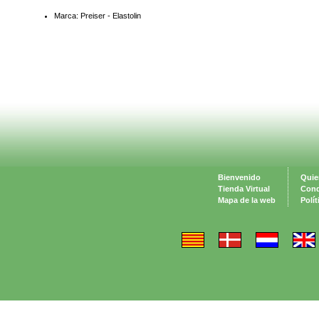
Marca: Preiser - Elastolin
Bienvenido
Quie
Tienda Virtual
Cond
Mapa de la web
Polí