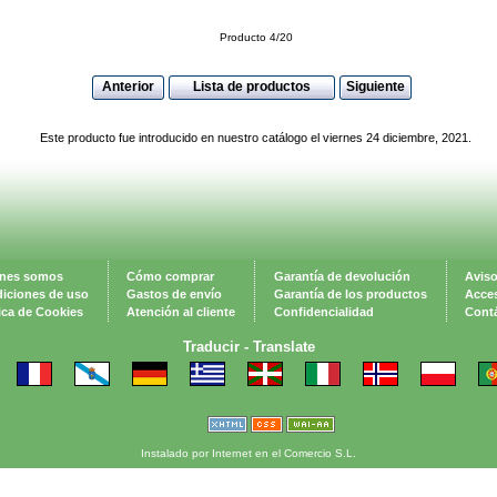
Producto 4/20
Anterior
Lista de productos
Siguiente
Este producto fue introducido en nuestro catálogo el viernes 24 diciembre, 2021.
nes somos
Cómo comprar
Garantía de devolución
Aviso
iciones de uso
Gastos de envío
Garantía de los productos
Acces
tica de Cookies
Atención al cliente
Confidencialidad
Cont
Traducir -
Translate
Instalado por Internet en el Comercio S.L.