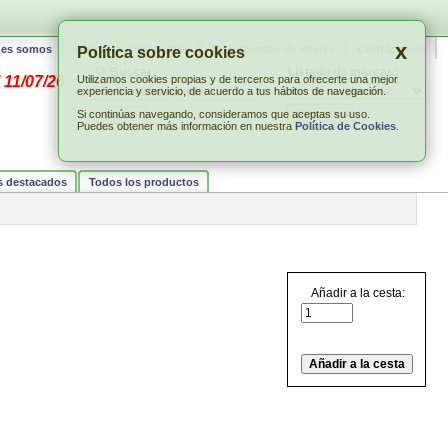
x
nes somos
Preguntas Frecuentes
Documentos de interés
Contáctenos
Política sobre cookies
Buscar:
Listado de marcas:
 11/07/26.
Utilizamos cookies propias y de terceros para ofrecerte una mejor
experiencia y servicio, de acuerdo a tus hábitos de navegación.
Si continúas navegando, consideramos que aceptas su uso.
Puedes obtener más información en nuestra
Política de Cookies
.
s destacados
Todos los productos
Añadir a la cesta: