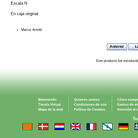
Escala N
En caja original
Marca: Arnold
Anterior
L
Este producto fue introduci
Bienvenido
Quienes somos
Cómo compr
Tienda Virtual
Condiciones de uso
Gastos de e
Mapa de la web
Política de Cookies
Atención al c
Tr