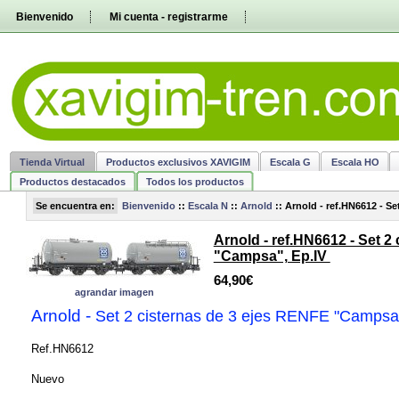
Pasar
Bienvenido
Mi cuenta - registrarme
directamente
al
contenido
Tienda Virtual
Productos exclusivos XAVIGIM
Escala G
Escala HO
Productos destacados
Todos los productos
Se encuentra en:
Bienvenido
::
Escala N
::
Arnold
::
Arnold - ref.HN6612 - S
Arnold - ref.HN6612 - Set 2
"Campsa", Ep.IV
64,90€
agrandar imagen
Arnold
-
Set 2 cisternas de 3 ejes RENFE "Campsa
Ref.HN6612
Nuevo